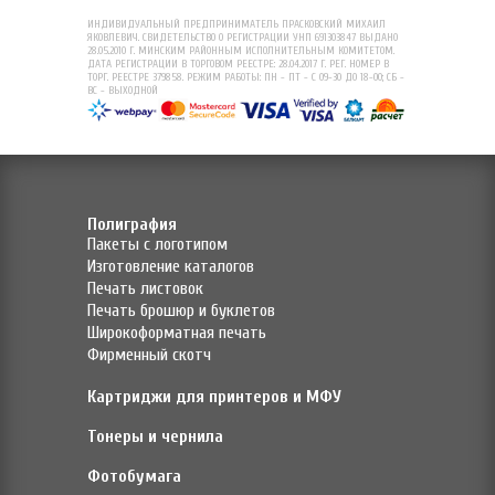
ИНДИВИДУАЛЬНЫЙ ПРЕДПРИНИМАТЕЛЬ ПРАСКОВСКИЙ МИХАИЛ
ЯКОВЛЕВИЧ. СВИДЕТЕЛЬСТВО О РЕГИСТРАЦИИ УНП 691303847 ВЫДАНО
28.05.2010 Г. МИНСКИМ РАЙОННЫМ ИСПОЛНИТЕЛЬНЫМ КОМИТЕТОМ.
ДАТА РЕГИСТРАЦИИ В ТОРГОВОМ РЕЕСТРЕ: 28.04.2017 Г. РЕГ. НОМЕР В
ТОРГ. РЕЕСТРЕ 379858. РЕЖИМ РАБОТЫ: ПН - ПТ - С 09-30 ДО 18-00; СБ -
ВС - ВЫХОДНОЙ
Полиграфия
Пакеты с логотипом
Изготовление каталогов
Печать листовок
Печать брошюр и буклетов
Широкоформатная печать
Фирменный скотч
Картриджи для принтеров и МФУ
Тонеры и чернила
Фотобумага