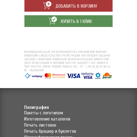
ДОБАВИТЬ В КОРЗИНУ
КУПИТЬ В 1 КЛИК
ИНДИВИДУАЛЬНЫЙ ПРЕДПРИНИМАТЕЛЬ ПРАСКОВСКИЙ МИХАИЛ
ЯКОВЛЕВИЧ. СВИДЕТЕЛЬСТВО О РЕГИСТРАЦИИ УНП 691303847 ВЫДАНО
28.05.2010 Г. МИНСКИМ РАЙОННЫМ ИСПОЛНИТЕЛЬНЫМ КОМИТЕТОМ.
ДАТА РЕГИСТРАЦИИ В ТОРГОВОМ РЕЕСТРЕ: 28.04.2017 Г. РЕГ. НОМЕР В
ТОРГ. РЕЕСТРЕ 379858. РЕЖИМ РАБОТЫ: ПН - ПТ - С 09-30 ДО 18-00; СБ -
ВС - ВЫХОДНОЙ
Полиграфия
Пакеты с логотипом
Изготовление каталогов
Печать листовок
Печать брошюр и буклетов