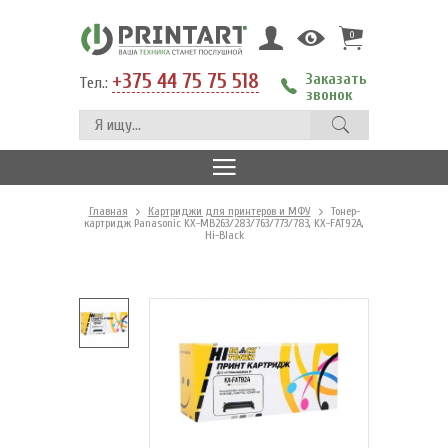
0
+375 44 75 75 518
Заказать
Тел.:
звонок
Главная
Картриджи для принтеров и МФУ
Тонер-
картридж Panasonic KX-MB263/283/763/773/783, KX-FAT92A,
Hi-Black