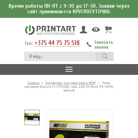
Время работы ПН-ПТ с 9-30 до 17-30. Заявки через
сайт принимаются КРУГЛОСУТОЧНО.
0
+375 44 75 75 518
Заказать
Тел.:
звонок
Главная
Картриджи для принтеров и МФУ
Тонер-
картридж Kyocera FS-C5150DN, туба, 2,8K, Hi-Black (TK-580Y),
желтый