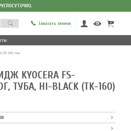
КРУГЛОСУТОЧНО.
Заказать звонок
0
кты
k (TK-160) new
ИДЖ KYOCERA FS-
0Г, ТУБА, HI-BLACK (TK-160)
КИ