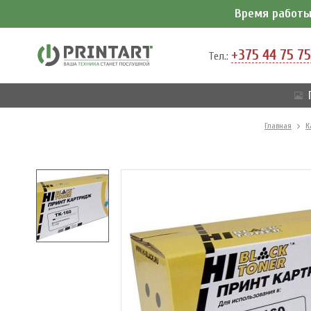
Время работы 
+375 44 75 75
Тел.:
Главная
К