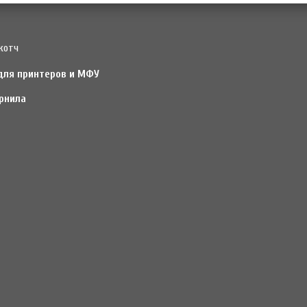
котч
для принтеров и МФУ
рнила