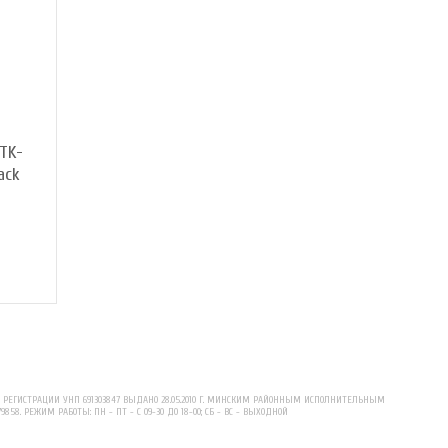
 TK-
ack
ЕГИСТРАЦИИ УНП 691303847 ВЫДАНО 28.05.2010 Г. МИНСКИМ РАЙОННЫМ ИСПОЛНИТЕЛЬНЫМ
79858. РЕЖИМ РАБОТЫ: ПН - ПТ - С 09-30 ДО 18-00; СБ - ВС - ВЫХОДНОЙ