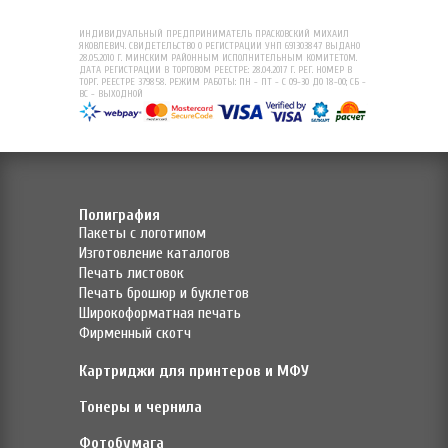
ИНДИВИДУАЛЬНЫЙ ПРЕДПРИНИМАТЕЛЬ ПРАСКОВСКИЙ МИХАИЛ
ЯКОВЛЕВИЧ. СВИДЕТЕЛЬСТВО О РЕГИСТРАЦИИ УНП 691303847 ВЫДАНО
28.05.2010 Г. МИНСКИМ РАЙОННЫМ ИСПОЛНИТЕЛЬНЫМ КОМИТЕТОМ.
ДАТА РЕГИСТРАЦИИ В ТОРГОВОМ РЕЕСТРЕ: 28.04.2017 Г. РЕГ. НОМЕР В
ТОРГ. РЕЕСТРЕ 379858. РЕЖИМ РАБОТЫ: ПН - ПТ - С 09-30 ДО 18-00; СБ -
ВС - ВЫХОДНОЙ
Полиграфия
Пакеты с логотипом
Изготовление каталогов
Печать листовок
Печать брошюр и буклетов
Широкоформатная печать
Фирменный скотч
Картриджи для принтеров и МФУ
Тонеры и чернила
Фотобумага