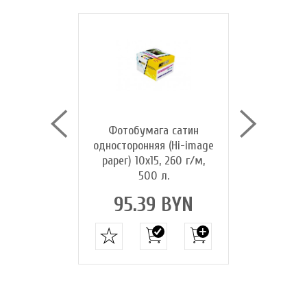
га сатин
Фотобумага сатин
Фотобум
я (Hi-image
односторонняя (Hi-image
односторон
0 г/м, 20 л.
paper) 10х15, 260 г/м,
paper) A4, 
500 л.
4 BYN
18.0
95.39 BYN