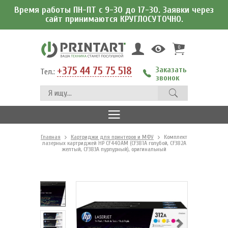
Время работы ПН-ПТ с 9-30 до 17-30. Заявки через
сайт принимаются КРУГЛОСУТОЧНО.
0
+375 44 75 75 518
Заказать
Тел.:
звонок
Главная
Картриджи для принтеров и МФУ
Комплект
лазерных картриджей HP CF440AM (CF381A голубой, CF382A
желтый, CF383A пурпурный), оригинальный