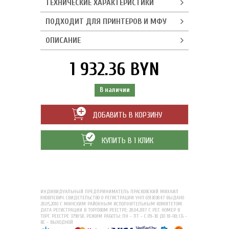
ТЕХНИЧЕСКИЕ ХАРАКТЕРИСТИКИ
ПОДХОДИТ ДЛЯ ПРИНТЕРОВ И МФУ
ОПИСАНИЕ
1 932.36 BYN
В наличии
ДОБАВИТЬ В КОРЗИНУ
КУПИТЬ В 1 КЛИК
ИНДИВИДУАЛЬНЫЙ ПРЕДПРИНИМАТЕЛЬ ПРАСКОВСКИЙ МИХАИЛ
ЯКОВЛЕВИЧ. СВИДЕТЕЛЬСТВО О РЕГИСТРАЦИИ УНП 691303847 ВЫДАНО
28.05.2010 Г. МИНСКИМ РАЙОННЫМ ИСПОЛНИТЕЛЬНЫМ КОМИТЕТОМ.
ДАТА РЕГИСТРАЦИИ В ТОРГОВОМ РЕЕСТРЕ: 28.04.2017 Г. РЕГ. НОМЕР В
ТОРГ. РЕЕСТРЕ 379858. РЕЖИМ РАБОТЫ: ПН - ПТ - С 09-30 ДО 18-00; СБ -
ВС - ВЫХОДНОЙ