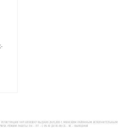
X-
ЕГИСТРАЦИИ УНП 691303847 ВЫДАНО 28.05.2010 Г. МИНСКИМ РАЙОННЫМ ИСПОЛНИТЕЛЬНЫМ
79858. РЕЖИМ РАБОТЫ: ПН - ПТ - С 09-30 ДО 18-00; СБ - ВС - ВЫХОДНОЙ