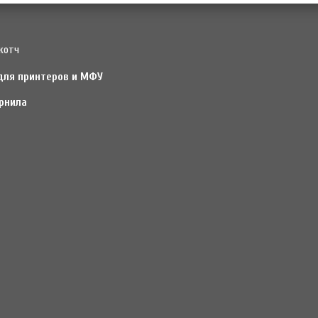
котч
для принтеров и МФУ
рнила