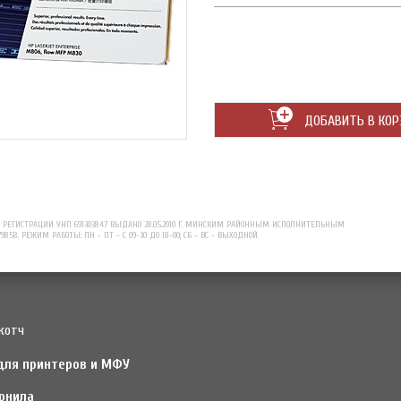
ДОБАВИТЬ В КОР
ЕГИСТРАЦИИ УНП 691303847 ВЫДАНО 28.05.2010 Г. МИНСКИМ РАЙОННЫМ ИСПОЛНИТЕЛЬНЫМ
79858. РЕЖИМ РАБОТЫ: ПН - ПТ - С 09-30 ДО 18-00; СБ - ВС - ВЫХОДНОЙ
котч
для принтеров и МФУ
рнила