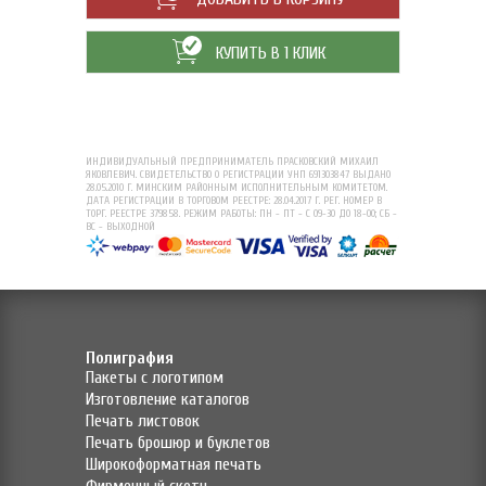
КУПИТЬ В 1 КЛИК
ИНДИВИДУАЛЬНЫЙ ПРЕДПРИНИМАТЕЛЬ ПРАСКОВСКИЙ МИХАИЛ
ЯКОВЛЕВИЧ. СВИДЕТЕЛЬСТВО О РЕГИСТРАЦИИ УНП 691303847 ВЫДАНО
28.05.2010 Г. МИНСКИМ РАЙОННЫМ ИСПОЛНИТЕЛЬНЫМ КОМИТЕТОМ.
ДАТА РЕГИСТРАЦИИ В ТОРГОВОМ РЕЕСТРЕ: 28.04.2017 Г. РЕГ. НОМЕР В
ТОРГ. РЕЕСТРЕ 379858. РЕЖИМ РАБОТЫ: ПН - ПТ - С 09-30 ДО 18-00; СБ -
ВС - ВЫХОДНОЙ
Полиграфия
Пакеты с логотипом
Изготовление каталогов
Печать листовок
Печать брошюр и буклетов
Широкоформатная печать