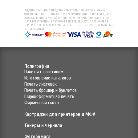
ИНДИВИДУАЛЬНЫЙ ПРЕДПРИНИМАТЕЛЬ ПРАСКОВСКИЙ МИХАИЛ
ЯКОВЛЕВИЧ. СВИДЕТЕЛЬСТВО О РЕГИСТРАЦИИ УНП 691303847 ВЫДАНО
28.05.2010 Г. МИНСКИМ РАЙОННЫМ ИСПОЛНИТЕЛЬНЫМ КОМИТЕТОМ.
ДАТА РЕГИСТРАЦИИ В ТОРГОВОМ РЕЕСТРЕ: 28.04.2017 Г. РЕГ. НОМЕР В
ТОРГ. РЕЕСТРЕ 379858. РЕЖИМ РАБОТЫ: ПН - ПТ - С 09-30 ДО 18-00; СБ -
ВС - ВЫХОДНОЙ
Полиграфия
Пакеты с логотипом
Изготовление каталогов
Печать листовок
Печать брошюр и буклетов
Широкоформатная печать
Фирменный скотч
Картриджи для принтеров и МФУ
Тонеры и чернила
Фотобумага