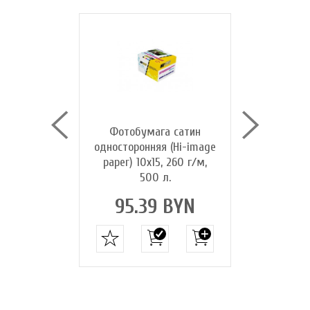
га сатин
Фотобумага сатин
Фотобум
я (Hi-image
односторонняя (Hi-image
односторон
0 г/м, 20 л.
paper) 10х15, 260 г/м,
paper) A4, 
500 л.
4 BYN
18.0
95.39 BYN