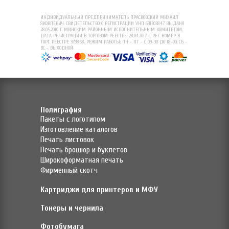
ИНДИВИДУАЛЬНЫЙ ПРЕДПРИНИМАТЕЛЬ ПРАСКОВСКИЙ МИХАИЛ
ЯКОВЛЕВИЧ. СВИДЕТЕЛЬСТВО О РЕГИСТРАЦИИ УНП 691303847 ВЫДАНО
28.05.2010 Г. МИНСКИМ РАЙОННЫМ ИСПОЛНИТЕЛЬНЫМ КОМИТЕТОМ.
ДАТА РЕГИСТРАЦИИ В ТОРГОВОМ РЕЕСТРЕ: 28.04.2017 Г. РЕГ. НОМЕР В
ТОРГ. РЕЕСТРЕ 379858. РЕЖИМ РАБОТЫ: ПН - ПТ - С 09-30 ДО 18-00; СБ -
ВС - ВЫХОДНОЙ
Полиграфия
Пакеты с логотипом
Изготовление каталогов
Печать листовок
Печать брошюр и буклетов
Широкоформатная печать
Фирменный скотч
Картриджи для принтеров и МФУ
Тонеры и чернила
Фотобумага