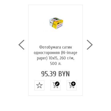
га сатин
Фотобумага сатин
Фотобум
я (Hi-image
односторонняя (Hi-image
односторон
0 г/м, 20 л.
paper) 10х15, 260 г/м,
paper) A4, 
500 л.
4 BYN
18.0
95.39 BYN