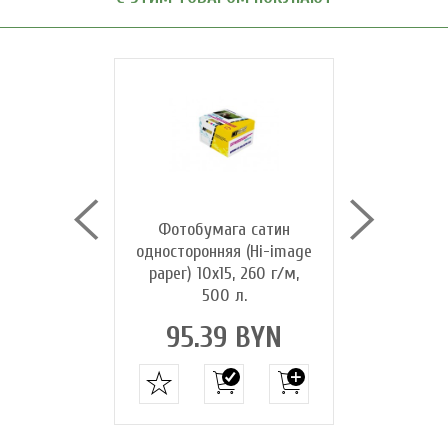
га сатин
Фотобумага сатин
Фотобум
я (Hi-image
односторонняя (Hi-image
односторон
0 г/м, 20 л.
paper) 10х15, 260 г/м,
paper) A4, 
500 л.
4 BYN
18.0
95.39 BYN