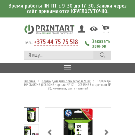
Время работы ПН-ПТ с 9-30 до 17-30. Заявки через
сайт принимаются КРУГЛОСУТОЧНО.
0
+375 44 75 75 518
Заказать
Тел.:
звонок
Главная
Картриджи для принтеров и МФУ
Картридж
HP CN637HE (CC640HE черный № 121 + CC643HE 3-х цветный №
121), комплект, оригинальный