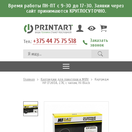
Время работы ПН-ПТ с 9-30 до 17-30. Заявки через
сайт принимаются КРУГЛОСУТОЧНО.
0
+375 44 75 75 518
Заказать
Тел.:
звонок
Главная
Картриджи для принтеров и МФУ
Картридж
HP CF280A, 2.7K, c чипом, Hi-Black