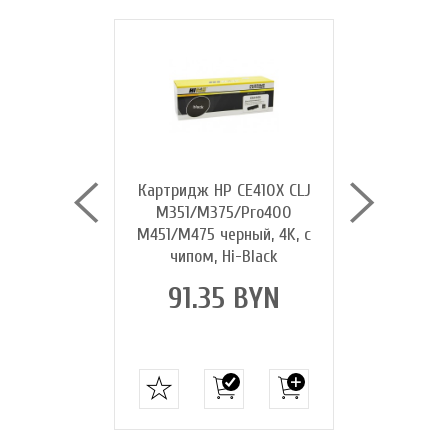
лазерных
Картридж HP CE410X CLJ
Картридж H
HP CF370AM
M351/M375/Pro400
M351/M375
бой, CE412A
M451/M475 черный, 4K, с
голубой, 2
 CE413A
чипом, Hi-Black
Hi-
ный),
91.35 BYN
91.3
альный
02 BYN