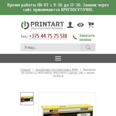
Время работы ПН-ПТ с 9-30 до 17-30. Заявки через
сайт принимаются КРУГЛОСУТОЧНО.
0
+375 44 75 75 518
Заказать
Тел.:
звонок
Главная
Картриджи для принтеров и МФУ
Картридж
HP CE413A CLJ M351/M375/ M451/M475, пурпур, 2,6K, с чипом,
Hi-Black