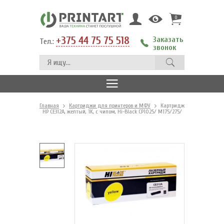
0
+375 44 75 75 518
Заказать
Тел.:
звонок
Главная
Картриджи для принтеров и МФУ
Картридж
HP CE312A, желтый, 1K, с чипом, Hi-Black CP1025/ M175/275/