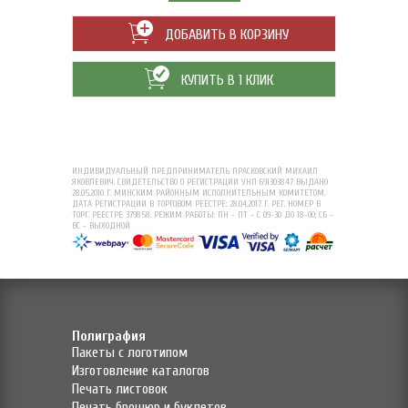
ДОБАВИТЬ В КОРЗИНУ
КУПИТЬ В 1 КЛИК
ИНДИВИДУАЛЬНЫЙ ПРЕДПРИНИМАТЕЛЬ ПРАСКОВСКИЙ МИХАИЛ
ЯКОВЛЕВИЧ. СВИДЕТЕЛЬСТВО О РЕГИСТРАЦИИ УНП 691303847 ВЫДАНО
28.05.2010 Г. МИНСКИМ РАЙОННЫМ ИСПОЛНИТЕЛЬНЫМ КОМИТЕТОМ.
ДАТА РЕГИСТРАЦИИ В ТОРГОВОМ РЕЕСТРЕ: 28.04.2017 Г. РЕГ. НОМЕР В
ТОРГ. РЕЕСТРЕ 379858. РЕЖИМ РАБОТЫ: ПН - ПТ - С 09-30 ДО 18-00; СБ -
ВС - ВЫХОДНОЙ
Полиграфия
Пакеты с логотипом
Изготовление каталогов
Печать листовок
Печать брошюр и буклетов