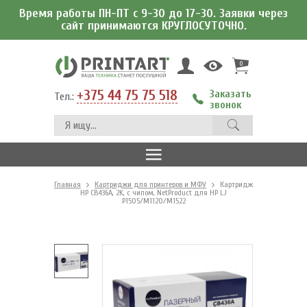
Время работы ПН-ПТ с 9-30 до 17-30. Заявки через
сайт принимаются КРУГЛОСУТОЧНО.
0
+375 44 75 75 518
Заказать
Тел.:
звонок
Главная
Картриджи для принтеров и МФУ
Картридж
HP CB436A, 2K, с чипом, NetProduct для HP LJ
P1505/M1120/M1522