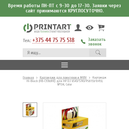
Время работы ПН-ПТ с 9-30 до 17-30. Заявки через
сайт принимаются КРУГЛОСУТОЧНО.
0
+375 44 75 75 518
Заказать
Тел.:
звонок
Главная
Картриджи для принтеров и МФУ
Картридж
Hi-Black (HB-C9363HE) для HP DJ 6543/5743/PS8153/8453,
№134, Color