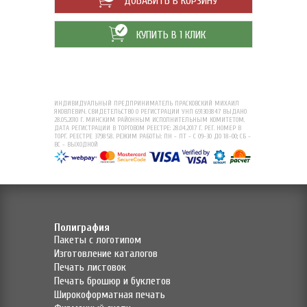
ДОБАВИТЬ В КОРЗИНУ
КУПИТЬ В 1 КЛИК
ИНДИВИДУАЛЬНЫЙ ПРЕДПРИНИМАТЕЛЬ ПРАСКОВСКИЙ МИХАИЛ
ЯКОВЛЕВИЧ. СВИДЕТЕЛЬСТВО О РЕГИСТРАЦИИ УНП 691303847 ВЫДАНО
28.05.2010 Г. МИНСКИМ РАЙОННЫМ ИСПОЛНИТЕЛЬНЫМ КОМИТЕТОМ.
ДАТА РЕГИСТРАЦИИ В ТОРГОВОМ РЕЕСТРЕ: 28.04.2017 Г. РЕГ. НОМЕР В
ТОРГ. РЕЕСТРЕ 379858. РЕЖИМ РАБОТЫ: ПН - ПТ - С 09-30 ДО 18-00; СБ -
ВС - ВЫХОДНОЙ
Полиграфия
Пакеты с логотипом
Изготовление каталогов
Печать листовок
Печать брошюр и буклетов
Широкоформатная печать