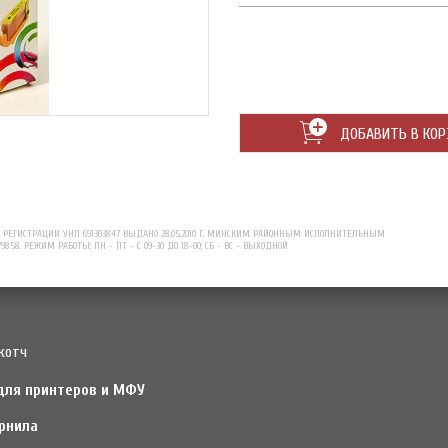
ДОБАВИТЬ В КОР
ЕГИСТРАЦИИ УНП 691303847 ВЫДАНО 28.05.2010 Г. МИНСКИМ РАЙОННЫМ ИСПОЛНИТЕЛЬНЫМ
79858. РЕЖИМ РАБОТЫ: ПН - ПТ - С 09-30 ДО 18-00; СБ - ВС - ВЫХОДНОЙ
котч
для принтеров и МФУ
рнила