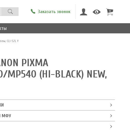
Заказать звонок
0
кты
w, CLI-521, Y
NON PIXMA
0/MP540 (HI-BLACK) NEW,
КИ
И МФУ