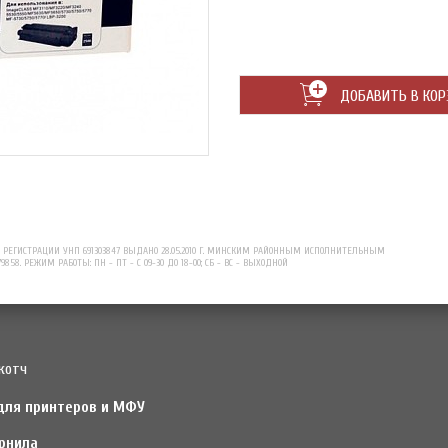
ДОБАВИТЬ В КОР
ЕГИСТРАЦИИ УНП 691303847 ВЫДАНО 28.05.2010 Г. МИНСКИМ РАЙОННЫМ ИСПОЛНИТЕЛЬНЫМ
79858. РЕЖИМ РАБОТЫ: ПН - ПТ - С 09-30 ДО 18-00; СБ - ВС - ВЫХОДНОЙ
котч
для принтеров и МФУ
рнила