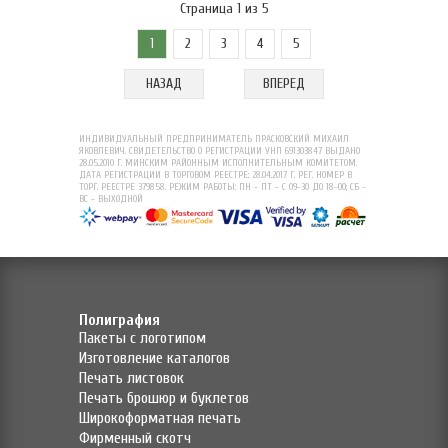
Страница 1 из 5
1
2
3
4
5
НАЗАД
ВПЕРЕД
ИНДИВИДУАЛЬНЫЙ ПРЕДПРИНИМАТЕЛЬ ПРАСКОВСКИЙ МИХАИЛ
ЯКОВЛЕВИЧ. СВИДЕТЕЛЬСТВО О РЕГИСТРАЦИИ УНП 691303847 ВЫДАНО
28.05.2010 Г. МИНСКИМ РАЙОННЫМ ИСПОЛНИТЕЛЬНЫМ КОМИТЕТОМ.
ДАТА РЕГИСТРАЦИИ В ТОРГОВОМ РЕЕСТРЕ: 28.04.2017 Г. РЕГ. НОМЕР В
ТОРГ. РЕЕСТРЕ 379858. РЕЖИМ РАБОТЫ: ПН - ПТ - С 09-30 ДО 18-00; СБ -
ВС - ВЫХОДНОЙ
Полиграфия
Пакеты с логотипом
Изготовление каталогов
Печать листовок
Печать брошюр и буклетов
Широкоформатная печать
Фирменный скотч