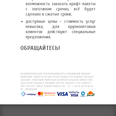
возможность заказать крафт-пакеты
с логотипом срочно, всё будет
сделано в сжатые сроки;
доступные цены − стоимость услуг
невысока, для крупнооптовых
клиентов действуют специальные
предложения.
ОБРАЩАЙТЕСЬ!
ИНДИВИДУАЛЬНЫЙ ПРЕДПРИНИМАТЕЛЬ ПРАСКОВСКИЙ МИХАИЛ
ЯКОВЛЕВИЧ. СВИДЕТЕЛЬСТВО О РЕГИСТРАЦИИ УНП 691303847 ВЫДАНО
28.05.2010 Г. МИНСКИМ РАЙОННЫМ ИСПОЛНИТЕЛЬНЫМ КОМИТЕТОМ.
ДАТА РЕГИСТРАЦИИ В ТОРГОВОМ РЕЕСТРЕ: 28.04.2017 Г. РЕГ. НОМЕР В
ТОРГ. РЕЕСТРЕ 379858. РЕЖИМ РАБОТЫ: ПН - ПТ - С 09-30 ДО 18-00; СБ -
ВС - ВЫХОДНОЙ