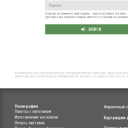
Если вы не помните свой пароль - просто оставьте это поле
пустым и вы получите новый, вместе со ссылкой на актива
ВОЙТИ
ИНДИВИДУАЛЬНЫЙ ПРЕДПРИНИМАТЕЛЬ ПРАСКОВСКИЙ МИХАИЛ ЯКОВЛЕВИЧ. СВИДЕТЕЛЬСТВО О Р
КОМИТЕТОМ. ДАТА РЕГИСТРАЦИИ В ТОРГОВОМ РЕЕСТРЕ: 28.04.2017 Г. РЕГ. НОМЕР В ТОРГ. РЕЕСТРЕ 3
Полиграфия
Фирменный с
Пакеты с логотипом
Изготовление каталогов
Картриджи 
Печать листовок
Тонеры и че