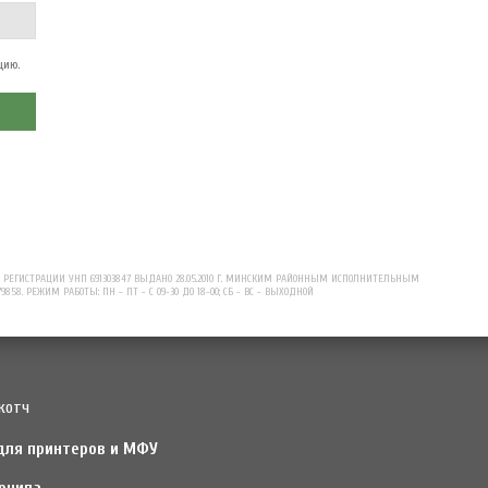
цию.
ЕГИСТРАЦИИ УНП 691303847 ВЫДАНО 28.05.2010 Г. МИНСКИМ РАЙОННЫМ ИСПОЛНИТЕЛЬНЫМ
79858. РЕЖИМ РАБОТЫ: ПН - ПТ - С 09-30 ДО 18-00; СБ - ВС - ВЫХОДНОЙ
котч
для принтеров и МФУ
рнила